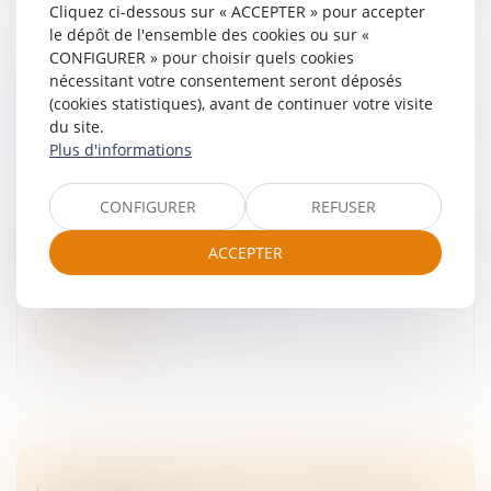
Cliquez ci-dessous sur « ACCEPTER » pour accepter
le dépôt de l'ensemble des cookies ou sur «
CONFIGURER » pour choisir quels cookies
DIAGNOSTIC DE PERFORMANCE
nécessitant votre consentement seront déposés
ÉNERGÉTIQUE -PASSOIRES THERMIQUES :
(cookies statistiques), avant de continuer votre visite
du site.
LE DPE ÉVOLUE AU 1ER JUILLET POUR LES
Plus d'informations
PETITES SURFACES
Droit immobilier
CONFIGURER
REFUSER
Le mode de calcul du diagnostic de performance
énergétique (DPE) connaît des évolutions pour les
ACCEPTER
logements de moins de 40 m2. Un arrêté du 25 mars
2024 a modifié les seuils des...
Lire la suite