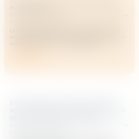
LA DONATION-PARTAGE : AVANTAGES ET
INCONVÉNIENTS
Droit de la famille, des personnes et de leur patrimoine
/
Patrimoine et succession
La donation-partage est une option judicieuse. Elle
vous permet, par un acte, de transmettre et partager
votre patrimoine entre vos futurs héritiers...
Lire la suite
DONATION AVANT CESSION, DROITS DE
MUTATION PAYÉS PAR LE DONATEUR NON-
DÉDUCTIBLES DE LA PLUS-VALUE
Droit de la famille, des personnes et de leur patrimoine
/
Patrimoine et succession