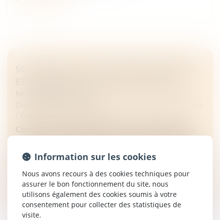
SCI FAMILIALE : UN BON MOYEN DE GÉRER
ET TRANSMETTRE SON PATRIMOINE À
MOINDRES FRAIS ?
Droit de la famille, des personnes et de leur patrimoine
/
Patrimoine et succession
Comme son nom l’indique, une SCI familiale jouit du
statut de société civile immobilière. Elle se distingue
par le rapport familial qui lie l’ensemble des associés. La
Information sur les cookies
création...
Nous avons recours à des cookies techniques pour
Lire la suite
assurer le bon fonctionnement du site, nous
utilisons également des cookies soumis à votre
consentement pour collecter des statistiques de
visite.