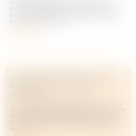
Le 22 décembre 2015, Mme C. B. a reçu de ses
parents, la nue-propriété de 5 222 titres de la société
anonyme (SA) DA, par un acte de donation-partage
aux termes duquel les donat...
Lire la suite
LA RÉCEPTION TACITE D’UN OUVRAGE
N’EST PAS FONCTION DE SON
ACHÈVEMENT
Droit immobilier
/
Droit de la construction
Aux termes des dispositions de l’article 1792-6 du Code
civil : « La réception est l'acte par lequel le maître de
l'ouvrage déclare accepter l'ouvrage avec ou sans
réserves. »...