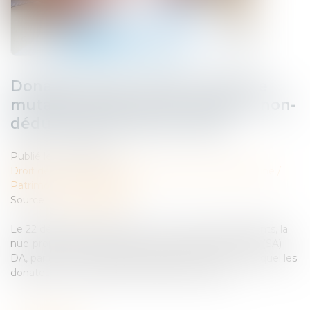
Donation avant cession, droits de
mutation payés par le donateur non-
déductibles de la plus-value
Publié le :
04/07/2024
Droit de la famille, des personnes et de leur patrimoine
/
Patrimoine et succession
Source :
www.legifiscal.fr
Le 22 décembre 2015, Mme C. B. a reçu de ses parents, la
nue-propriété de 5 222 titres de la société anonyme (SA)
DA, par un acte de donation-partage aux termes duquel les
donateurs ont acquitté les droits de mutation...