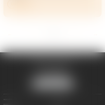
Lire la suite
...
<<
<
7
8
9
10
11
12
13
>
>>
CABINET GRISILLON
7, Rue Saint Blaise
49100 ANGERS
Tél :
02.72.47.03.50
NOUS LOCALISER
ACCUEIL
PRÉSENTATION
EXPERTISES
HONORAIRES