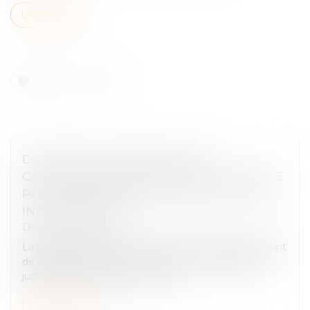
Lire la suite
DOMMAGES CAUSÉES PAR DES
CATASTROPHES NATURELLES : QUEL EST LE
POINT DE DÉPART POUR UNE ACTION EN
INDEMNISATION ?
Droit des assurances
La prescription est une fin de non-recevoir permettant
de rejeter une action au motif que le droit d’agir en
justice de son auteur est éteint...
Lire la suite