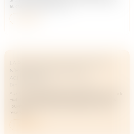
aux termes duquel les donat...
Lire la suite
LA RÉCEPTION TACITE D’UN OUVRAGE
N’EST PAS FONCTION DE SON
ACHÈVEMENT
Droit immobilier
/
Droit de la construction
Aux termes des dispositions de l’article 1792-6 du Code
civil : « La réception est l'acte par lequel le maître de
l'ouvrage déclare accepter l'ouvrage avec ou sans
réserves. »...
Lire la suite