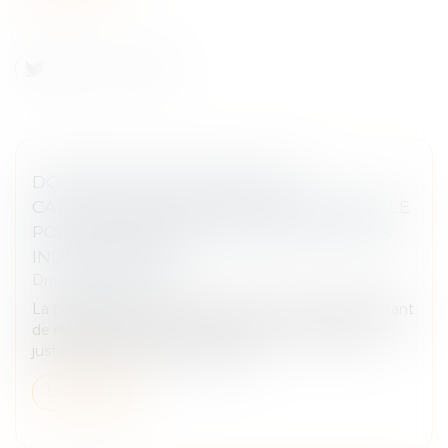
DOMMAGES CAUSÉES PAR DES
CATASTROPHES NATURELLES : QUEL EST LE
POINT DE DÉPART POUR UNE ACTION EN
INDEMNISATION ?
Droit des assurances
La prescription est une fin de non-recevoir permettant
de rejeter une action au motif que le droit d’agir en
justice de son auteur est éteint...
Lire la suite