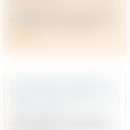
Droit de la famille, des personnes et de leur patrimoine
/
Patrimoine et succession
La donation-partage est une option judicieuse. Elle
vous permet, par un acte, de transmettre et partager
votre patrimoine entre vos futurs héritiers...
Lire la suite
DONATION AVANT CESSION, DROITS DE
MUTATION PAYÉS PAR LE DONATEUR NON-
DÉDUCTIBLES DE LA PLUS-VALUE
Droit de la famille, des personnes et de leur patrimoine
/
Patrimoine et succession
Le 22 décembre 2015, Mme C. B. a reçu de ses
parents, la nue-propriété de 5 222 titres de la société
anonyme (SA) DA, par un acte de donation-partage