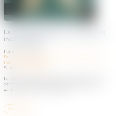
La donation-partage : avantages et
inconvénients
Publié le :
10/07/2024
Droit de la famille, des personnes et de leur patrimoine
/
Patrimoine et succession
Source :
finance-heros.fr
La donation-partage est une option judicieuse. Elle vous
permet, par un acte, de transmettre et partager votre
patrimoine entre vos futurs héritiers...
Lire la suite