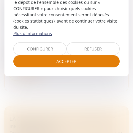
le dépôt de l'ensemble des cookies ou sur «
DIAGNOSTIC DE PERFORMANCE
CONFIGURER » pour choisir quels cookies
ÉNERGÉTIQUE -PASSOIRES THERMIQUES :
nécessitant votre consentement seront déposés
LE DPE ÉVOLUE AU 1ER JUILLET POUR LES
(cookies statistiques), avant de continuer votre visite
du site.
PETITES SURFACES
Plus d'informations
Droit immobilier
Le mode de calcul du diagnostic de performance
CONFIGURER
REFUSER
énergétique (DPE) connaît des évolutions pour les
logements de moins de 40 m2. Un arrêté du 25 mars
ACCEPTER
2024 a modifié les seuils des...
Lire la suite
LA DONATION-PARTAGE : AVANTAGES ET
INCONVÉNIENTS