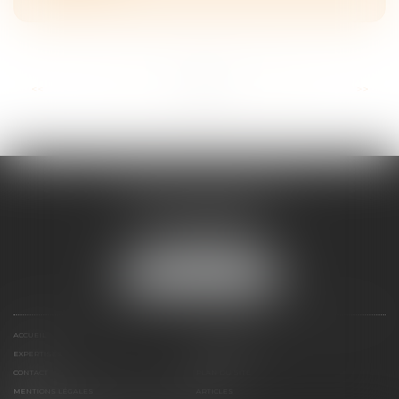
...
<<
<
7
8
9
10
11
12
13
>
>>
CABINET GRISILLON
7, Rue Saint Blaise
49100 ANGERS
Tél :
02.72.47.03.50
NOUS LOCALISER
ACCUEIL
PRÉSENTATION
EXPERTISES
HONORAIRES
CONTACT
PLAN DU SITE
MENTIONS LÉGALES
ARTICLES