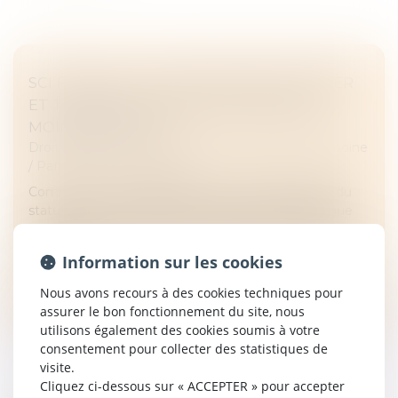
SCI FAMILIALE : UN BON MOYEN DE GÉRER
ET TRANSMETTRE SON PATRIMOINE À
MOINDRES FRAIS ?
Droit de la famille, des personnes et de leur patrimoine
/
Patrimoine et succession
Comme son nom l’indique, une SCI familiale jouit du
statut de société civile immobilière. Elle se distingue
par le rapport familial qui lie l’ensemble des associés. La
création...
Information sur les cookies
Lire la suite
Nous avons recours à des cookies techniques pour
assurer le bon fonctionnement du site, nous
utilisons également des cookies soumis à votre
consentement pour collecter des statistiques de
visite.
Cliquez ci-dessous sur « ACCEPTER » pour accepter