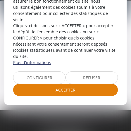
ET DES BATEAUX DE
assurer le bon fonctionnement du site, nous
PLAISANCE
utilisons également des cookies soumis à votre
consentement pour collecter des statistiques de
visite.
Cliquez ci-dessous sur « ACCEPTER » pour accepter
le dépôt de l'ensemble des cookies ou sur «
CONFIGURER » pour choisir quels cookies
nécessitant votre consentement seront déposés
(cookies statistiques), avant de continuer votre visite
CONTENTIEUX DES AUTOMOBILES
du site.
Plus d'informations
CONFIGURER
REFUSER
CONTENTIEUX DES BATEAUX DE
PLAISANCE
ACCEPTER
CABINET GRISILLON
7, Rue Saint Blaise